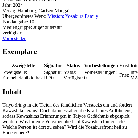
Jahr:
2024
Verlag:
Hamburg, Carlsen Manga!
Übergeordnetes Werk:
Mission: Yozakura Family
Bandangabe:
10
Mediengruppe:
Jugendliteratur
verfügbar
Vorbestellen
Exemplare
Zweigstelle
Signatur
Status
Vorbestellungen
Frist
Int
Zweigstelle:
Signatur:
Status:
Vorbestellungen:
Inte
Frist:
Gemeindebibliothek
R 70
Verfügbar
0
MA
Inhalt
Taiyo dringt in die Tiefen des feindlichen Verstecks ein und fordert
Kawashita heraus! Doch dann eskaliert die Kraft ihres Aufblühens,
sodass Kawashitas Erinnerungen in Taiyos Gedächtnis abgespielt
werden. Was für eine Vergangenheit hat Kawashita hinter sich?
Welche Person ist dort zu sehen? Wird die Yozakurafront heil zu
Ende gehen?!