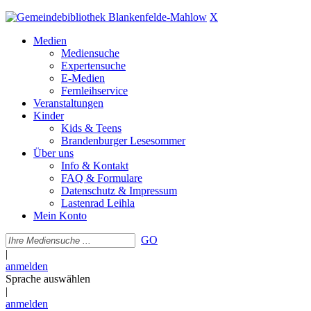
X
Medien
Mediensuche
Expertensuche
E-Medien
Fernleihservice
Veranstaltungen
Kinder
Kids & Teens
Brandenburger Lesesommer
Über uns
Info & Kontakt
FAQ & Formulare
Datenschutz & Impressum
Lastenrad Leihla
Mein Konto
GO
|
anmelden
Sprache auswählen
|
anmelden