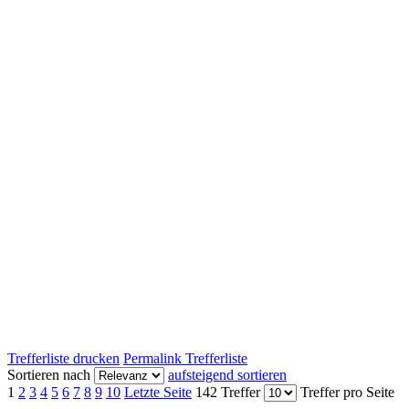
Trefferliste drucken
Permalink Trefferliste
Sortieren nach
aufsteigend sortieren
1
2
3
4
5
6
7
8
9
10
Letzte Seite
142 Treffer
Treffer pro Seite