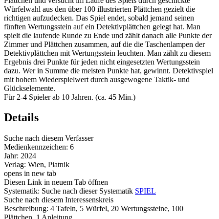
Plättchen und versucht im Laufe des Spiels durch geschickte
Würfelwahl aus den über 100 illustrierten Plättchen gezielt die
richtigen aufzudecken. Das Spiel endet, sobald jemand seinen
fünften Wertungsstein auf ein Detektivplättchen gelegt hat. Man
spielt die laufende Runde zu Ende und zählt danach alle Punkte der
Zimmer und Plättchen zusammen, auf die die Taschenlampen der
Detektivplättchen mit Wertungsstein leuchten. Man zählt zu diesem
Ergebnis drei Punkte für jeden nicht eingesetzten Wertungsstein
dazu. Wer in Summe die meisten Punkte hat, gewinnt. Detektivspiel
mit hohem Wiederspielwert durch ausgewogene Taktik- und
Glückselemente.
Für 2-4 Spieler ab 10 Jahren. (ca. 45 Min.)
Details
Suche nach diesem Verfasser
Medienkennzeichen:
6
Jahr:
2024
Verlag:
Wien, Piatnik
opens in new tab
Diesen Link in neuem Tab öffnen
Systematik:
Suche nach dieser Systematik
SPIEL
Suche nach diesem Interessenskreis
Beschreibung:
4 Tafeln, 5 Würfel, 20 Wertungssteine, 100
Plättchen, 1 Anleitung