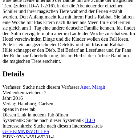
Eine neue Reihe innerhalb der Bände um die Schule der magischen
Tiere (zuletzt ID-A 1-2/16), in der die Abenteuer der einzelnen
Schüler und ihrer magischen Tiere während der Ferien erzählt
werden. Den Anfang macht Ida mit ihrem Fuchs Rabbat. Sie fahren
eine Woche mit Idas Eltern nach Italien ans Meer. Im Hotel lernen
sie gleich am 1. Tag eine andere deutsche Familie kennen. Ida findet
den Sohn nervig, lernt ihn aber im Laufe der Woche zu schätzen. Im
Hotel verschwinden Dinge und die Kinder wollen den Fall lösen.
Pelle ist ein ausgezeichneter Detektiv und mit Idas und Rabbats
Hilfe schnappt er den Dieb. Bei Bedarf an Lesefutter und für Fans
der Reihe zur Überbrückung, bis im Herbst der nächste Band um
die magischen Tiere erscheint.
Details
Verfasser:
Suche nach diesem Verfasser
Auer, Margit
Medienkennzeichen:
2
Jahr:
2016
Verlag:
Hamburg, Carlsen
opens in new tab
Diesen Link in neuem Tab öffnen
Systematik:
Suche nach dieser Systematik
II J 0
Interessenkreis:
Suche nach diesem Interessenskreis
GEHEIMNISVOLLES
ISBN:
978-3-551-65331-4