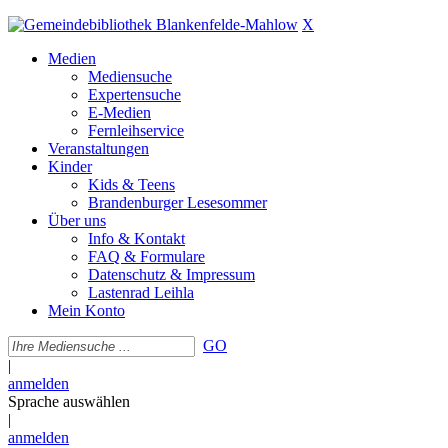
X
Medien
Mediensuche
Expertensuche
E-Medien
Fernleihservice
Veranstaltungen
Kinder
Kids & Teens
Brandenburger Lesesommer
Über uns
Info & Kontakt
FAQ & Formulare
Datenschutz & Impressum
Lastenrad Leihla
Mein Konto
GO
|
anmelden
Sprache auswählen
|
anmelden