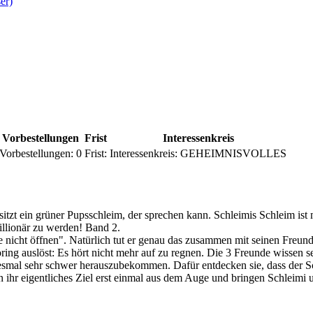
er)
Vorbestellungen
Frist
Interessenkreis
Vorbestellungen:
0
Frist:
Interessenkreis:
GEHEIMNISVOLLES
itzt ein grüner Pupsschleim, der sprechen kann. Schleimis Schleim ist
illionär zu werden! Band 2.
tte nicht öffnen". Natürlich tut er genau das zusammen mit seinen Fr
oring auslöst: Es hört nicht mehr auf zu regnen. Die 3 Freunde wissen 
diesmal sehr schwer herauszubekommen. Dafür entdecken sie, dass der 
en ihr eigentliches Ziel erst einmal aus dem Auge und bringen Schleimi u