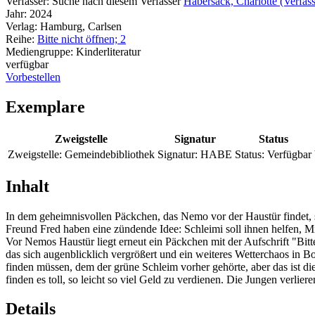
Verfasser:
Suche nach diesem Verfasser
Habersack, Charlotte (Verfass
Jahr:
2024
Verlag:
Hamburg, Carlsen
Reihe:
Bitte nicht öffnen; 2
Mediengruppe:
Kinderliteratur
verfügbar
Vorbestellen
Exemplare
Zweigstelle
Signatur
Status
Zweigstelle:
Gemeindebibliothek
Signatur:
HABE
Status:
Verfügbar
Inhalt
In dem geheimnisvollen Päckchen, das Nemo vor der Haustür findet, s
Freund Fred haben eine zündende Idee: Schleimi soll ihnen helfen, M
Vor Nemos Haustür liegt erneut ein Päckchen mit der Aufschrift "Bi
das sich augenblicklich vergrößert und ein weiteres Wetterchaos in B
finden müssen, dem der grüne Schleim vorher gehörte, aber das ist 
finden es toll, so leicht so viel Geld zu verdienen. Die Jungen verlier
Details