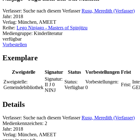
Verfasser:
Suche nach diesem Verfasser
Rusu, Meredith (Verfasser)
Jahr:
2018
Verlag:
München, AMEET
Reihe:
Lego Ninjago - Masters of Spinjitzu
Mediengruppe:
Kinderliteratur
verfügbar
Vorbestellen
Exemplare
Zweigstelle
Signatur
Status
Vorbestellungen
Frist
Signatur:
Zweigstelle:
Status:
Vorbestellungen:
Inte
II J 0
Frist:
Gemeindebibliothek
Verfügbar
0
GE
NINJ
Details
Verfasser:
Suche nach diesem Verfasser
Rusu, Meredith (Verfasser)
Medienkennzeichen:
2
Jahr:
2018
Verlag:
München, AMEET