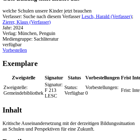
welche Schulen unsere Kinder jetzt brauchen
Verfasser:
Suche nach diesem Verfasser
Lesch, Harald (Verfasser)
;
Zierer, Klaus (Verfasser)
Jahr:
2024
Verlag:
München, Penguin
Mediengruppe:
Sachliteratur
verfügbar
Vorbestellen
Exemplare
Zweigstelle
Signatur
Status
Vorbestellungen
Frist
Int
Signatur:
Zweigstelle:
Status:
Vorbestellungen:
F 213
Frist:
Inte
Gemeindebibliothek
Verfügbar
0
LESC
Inhalt
Kritische Auseinandersetzung mit der derzeitigen Bildungssituation
an Schulen und Perspektiven für eine Zukunft.