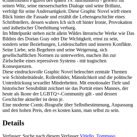
schillerndsten Figuren des späten 19. Jahrhunderts - gefeiert für
seinen Witz, seine messerscharfen Dialoge und seine Brillanz,
verfolgt für seine Andersartigkeit. Diese Graphic Novel wirft einen
Blick hinter die Fassade und erzählt die Lebensgeschichte eines
Schriftstellers, dessen wahres Ich sich oft hinter Ironie, Provokation
und ästhetischer Überhöhung verbarg.
Im Mittelpunkt stehen nicht allein Wildes literarische Werke wie Das
Bildnis des Dorian Gray oder Die Wichtigkeit, ernst zu sein,
sondern seine Beziehungen, Leidenschaften und inneren Konflikte.
Seine Liebe, sein Begehren und seine Weigerung, sich
gesellschaftlichen Normen zu unterwerfen, machen ihn zur
Zielscheibe eines repressiven Systems - mit tragischen
Konsequenzen.
Diese eindrucksvolle Graphic Novel beleuchtet zentrale Themen
wie Schönheitsideale, Rollenbilder, Männlichkeit und die politische
Unterdrückung sexueller Minderheiten. Mit emotionaler Tiefe und
historischer Sensibilität zeichnet sie das Porträt eines Mannes, der
heute als Ikone der LGBTQ+-Community gilt - und dessen
Geschichte aktueller ist denn je.
Eine moderne Comic-Biografie über Selbstbestimmung, Anpassung
und den hohen Preis, den es kosten kann, man selbst zu sein.
Details
Verfasser:
Suche nach diesem Verfasser
Vitiello, Tommaso