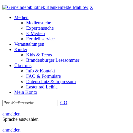
X
Medien
Mediensuche
Expertensuche
E-Medien
Fernleihservice
Veranstaltungen
Kinder
Kids & Teens
Brandenburger Lesesommer
Über uns
Info & Kontakt
FAQ & Formulare
Datenschutz & Impressum
Lastenrad Leihla
Mein Konto
GO
|
anmelden
Sprache auswählen
|
anmelden