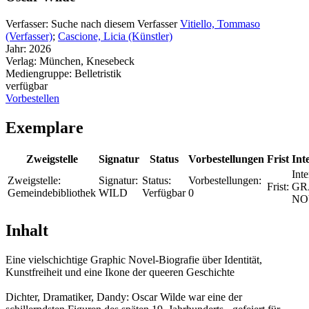
Verfasser:
Suche nach diesem Verfasser
Vitiello, Tommaso
(Verfasser)
;
Cascione, Licia (Künstler)
Jahr:
2026
Verlag:
München, Knesebeck
Mediengruppe:
Belletristik
verfügbar
Vorbestellen
Exemplare
Zweigstelle
Signatur
Status
Vorbestellungen
Frist
Int
Inte
Zweigstelle:
Signatur:
Status:
Vorbestellungen:
Frist:
GR
Gemeindebibliothek
WILD
Verfügbar
0
NO
Inhalt
Eine vielschichtige Graphic Novel-Biografie über Identität,
Kunstfreiheit und eine Ikone der queeren Geschichte
Dichter, Dramatiker, Dandy: Oscar Wilde war eine der