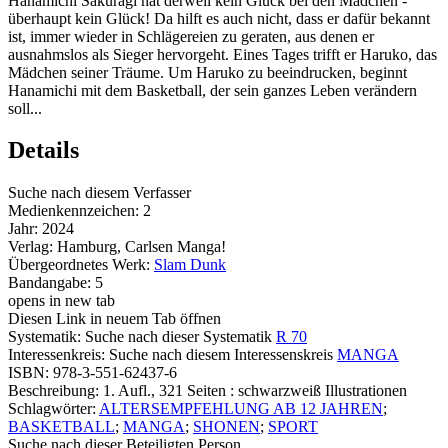
Hanamichi Sakuragi hat derweil kein Glück bei den Mädchen -
überhaupt kein Glück! Da hilft es auch nicht, dass er dafür bekannt
ist, immer wieder in Schlägereien zu geraten, aus denen er
ausnahmslos als Sieger hervorgeht. Eines Tages trifft er Haruko, das
Mädchen seiner Träume. Um Haruko zu beeindrucken, beginnt
Hanamichi mit dem Basketball, der sein ganzes Leben verändern
soll...
Details
Suche nach diesem Verfasser
Medienkennzeichen:
2
Jahr:
2024
Verlag:
Hamburg, Carlsen Manga!
Übergeordnetes Werk:
Slam Dunk
Bandangabe:
5
opens in new tab
Diesen Link in neuem Tab öffnen
Systematik:
Suche nach dieser Systematik
R 70
Interessenkreis:
Suche nach diesem Interessenskreis
MANGA
ISBN:
978-3-551-62437-6
Beschreibung:
1. Aufl., 321 Seiten : schwarzweiß Illustrationen
Schlagwörter:
ALTERSEMPFEHLUNG AB 12 JAHREN
;
BASKETBALL
;
MANGA
;
SHONEN
;
SPORT
Suche nach dieser Beteiligten Person