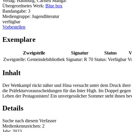
Verlag:
Hamburg, Carlsen Manga!
Übergeordnetes Werk:
Blue box
Bandangabe:
3
Mediengruppe:
Jugendliteratur
verfügbar
Vorbestellen
Exemplare
Zweigstelle
Signatur
Status
V
Zweigstelle:
Gemeindebibliothek
Signatur:
R 70
Status:
Verfügbar
Vo
Inhalt
Der Wettkampf rückt näher und Hina versucht unter dem Druck ihrer U
die Präfekturvorausscheidungen für das Inter High. Im Doppel gegen 
Leben der Protagonisten! Ein unvergesslicher Sommer steht ihnen be
Details
Suche nach diesem Verfasser
Medienkennzeichen:
2
Jahr:
2023