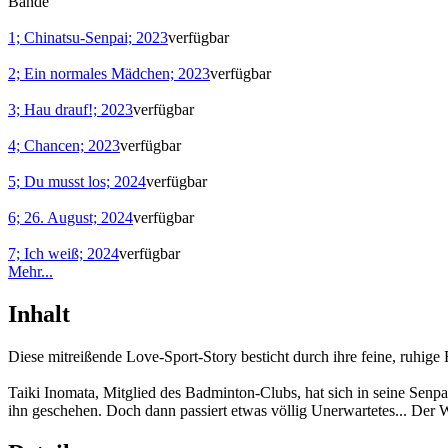
Bände
1; Chinatsu-Senpai; 2023
verfügbar
2; Ein normales Mädchen; 2023
verfügbar
3; Hau drauf!; 2023
verfügbar
4; Chancen; 2023
verfügbar
5; Du musst los; 2024
verfügbar
6; 26. August; 2024
verfügbar
7; Ich weiß; 2024
verfügbar
Mehr...
Inhalt
Diese mitreißende Love-Sport-Story besticht durch ihre feine, ruhig
Taiki Inomata, Mitglied des Badminton-Clubs, hat sich in seine Senpai C
ihn geschehen. Doch dann passiert etwas völlig Unerwartetes... Der 