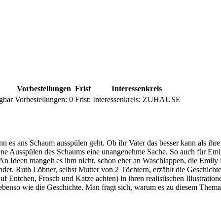
Vorbestellungen
Frist
Interessenkreis
gbar
Vorbestellungen:
0
Frist:
Interessenkreis:
ZUHAUSE
es ans Schaum ausspülen geht. Ob ihr Vater das besser kann als ihre
ene Ausspülen des Schaums eine unangenehme Sache. So auch für Emily,
 An Ideen mangelt es ihm nicht, schon eher an Waschlappen, die Emily 
indet. Ruth Löbner, selbst Mutter von 2 Töchtern, erzählt die Geschichte
auf Entchen, Frosch und Katze achten) in ihren realistischen Illustration
 - ebenso wie die Geschichte. Man fragt sich, warum es zu diesem Them