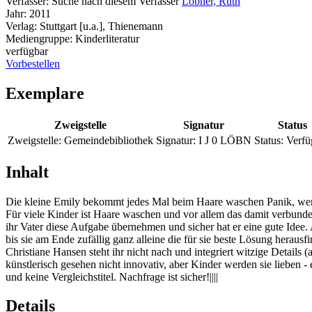
Verfasser:
Suche nach diesem Verfasser
Löbner, Ruth
Jahr:
2011
Verlag:
Stuttgart [u.a.], Thienemann
Mediengruppe:
Kinderliteratur
verfügbar
Vorbestellen
Exemplare
Zweigstelle
Signatur
Status
Zweigstelle:
Gemeindebibliothek
Signatur:
I J 0 LÖBN
Status:
Verfü
Inhalt
Die kleine Emily bekommt jedes Mal beim Haare waschen Panik, wenn 
Für viele Kinder ist Haare waschen und vor allem das damit verbund
ihr Vater diese Aufgabe übernehmen und sicher hat er eine gute Idee.
bis sie am Ende zufällig ganz alleine die für sie beste Lösung herausf
Christiane Hansen steht ihr nicht nach und integriert witzige Details (
künstlerisch gesehen nicht innovativ, aber Kinder werden sie lieben
und keine Vergleichstitel. Nachfrage ist sicher!||||
Details