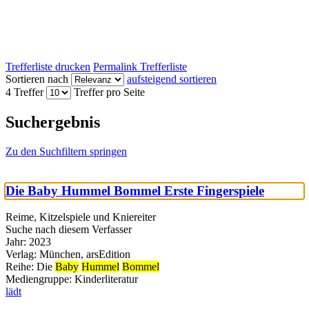
Trefferliste drucken
Permalink Trefferliste
Sortieren nach
aufsteigend sortieren
4 Treffer
Treffer pro Seite
Suchergebnis
Zu den Suchfiltern springen
Die Baby Hummel Bommel Erste Fingerspiele
Reime, Kitzelspiele und Kniereiter
Suche nach diesem Verfasser
Jahr:
2023
Verlag:
München, arsEdition
Reihe:
Die
Baby
Hummel
Bommel
Mediengruppe:
Kinderliteratur
lädt