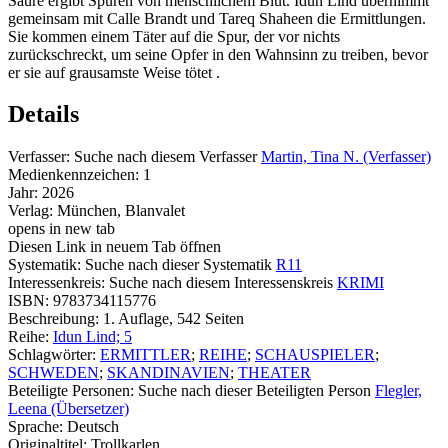
Säure ergibt Spuren von menschlichem Blut. Idun Lind übernimmt
gemeinsam mit Calle Brandt und Tareq Shaheen die Ermittlungen.
Sie kommen einem Täter auf die Spur, der vor nichts
zurückschreckt, um seine Opfer in den Wahnsinn zu treiben, bevor
er sie auf grausamste Weise tötet .
Details
Verfasser:
Suche nach diesem Verfasser
Martin, Tina N. (Verfasser)
Medienkennzeichen:
1
Jahr:
2026
Verlag:
München, Blanvalet
opens in new tab
Diesen Link in neuem Tab öffnen
Systematik:
Suche nach dieser Systematik
R11
Interessenkreis:
Suche nach diesem Interessenskreis
KRIMI
ISBN:
9783734115776
Beschreibung:
1. Auflage, 542 Seiten
Reihe:
Idun Lind; 5
Schlagwörter:
ERMITTLER
;
REIHE
;
SCHAUSPIELER
;
SCHWEDEN
;
SKANDINAVIEN
;
THEATER
Beteiligte Personen:
Suche nach dieser Beteiligten Person
Flegler,
Leena (Übersetzer)
Sprache:
Deutsch
Originaltitel:
Trollkarlen