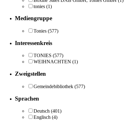
Boxine Sales DAB GmbH; Tonies GmbH
(1)
tonies
(1)
Mediengruppe
Tonies
(577)
Interessenkreis
TONIES
(577)
WEIHNACHTEN
(1)
Zweigstellen
Gemeindebibliothek
(577)
Sprachen
Deutsch
(401)
Englisch
(4)