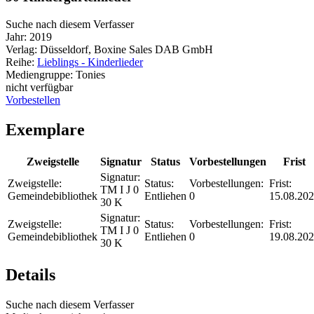
Suche nach diesem Verfasser
Jahr:
2019
Verlag:
Düsseldorf, Boxine Sales DAB GmbH
Reihe:
Lieblings - Kinderlieder
Mediengruppe:
Tonies
nicht verfügbar
Vorbestellen
Exemplare
Zweigstelle
Signatur
Status
Vorbestellungen
Frist
Signatur:
Zweigstelle:
Status:
Vorbestellungen:
Frist:
TM I J 0
Gemeindebibliothek
Entliehen
0
15.08.20
30 K
Signatur:
Zweigstelle:
Status:
Vorbestellungen:
Frist:
TM I J 0
Gemeindebibliothek
Entliehen
0
19.08.20
30 K
Details
Suche nach diesem Verfasser