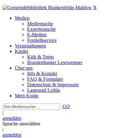
X
Medien
Mediensuche
Expertensuche
E-Medien
Fernleihservice
Veranstaltungen
Kinder
Kids & Teens
Brandenburger Lesesommer
Über uns
Info & Kontakt
FAQ & Formulare
Datenschutz & Impressum
Lastenrad Leihla
Mein Konto
GO
|
anmelden
Sprache auswählen
|
anmelden