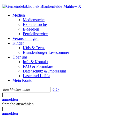
X
Medien
Mediensuche
Expertensuche
E-Medien
Fernleihservice
Veranstaltungen
Kinder
Kids & Teens
Brandenburger Lesesommer
Über uns
Info & Kontakt
FAQ & Formulare
Datenschutz & Impressum
Lastenrad Leihla
Mein Konto
GO
|
anmelden
Sprache auswählen
|
anmelden