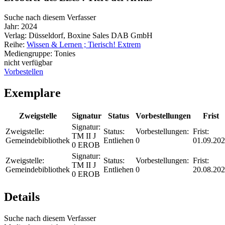
Suche nach diesem Verfasser
Jahr:
2024
Verlag:
Düsseldorf, Boxine Sales DAB GmbH
Reihe:
Wissen & Lernen ; Tierisch! Extrem
Mediengruppe:
Tonies
nicht verfügbar
Vorbestellen
Exemplare
Zweigstelle
Signatur
Status
Vorbestellungen
Frist
Signatur:
Zweigstelle:
Status:
Vorbestellungen:
Frist:
TM II J
Gemeindebibliothek
Entliehen
0
01.09.20
0 EROB
Signatur:
Zweigstelle:
Status:
Vorbestellungen:
Frist:
TM II J
Gemeindebibliothek
Entliehen
0
20.08.20
0 EROB
Details
Suche nach diesem Verfasser