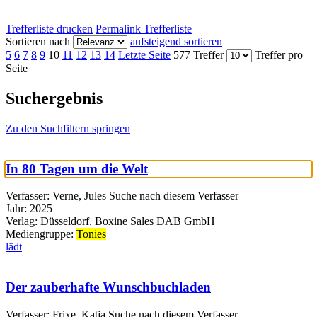
Trefferliste drucken
Permalink Trefferliste
Sortieren nach
aufsteigend sortieren
5
6
7
8
9
10
11
12
13
14
Letzte Seite
577 Treffer
Treffer pro
Seite
Suchergebnis
Zu den Suchfiltern springen
In 80 Tagen um die Welt
Verfasser:
Verne, Jules
Suche nach diesem Verfasser
Jahr:
2025
Verlag:
Düsseldorf, Boxine Sales DAB GmbH
Mediengruppe:
Tonies
lädt
Der zauberhafte Wunschbuchladen
Verfasser:
Frixe, Katja
Suche nach diesem Verfasser