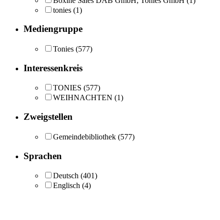
Boxine Sales DAB GmbH; Tonies GmbH
(1)
tonies
(1)
Mediengruppe
Tonies
(577)
Interessenkreis
TONIES
(577)
WEIHNACHTEN
(1)
Zweigstellen
Gemeindebibliothek
(577)
Sprachen
Deutsch
(401)
Englisch
(4)