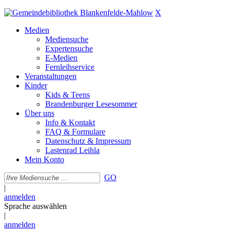
X
Medien
Mediensuche
Expertensuche
E-Medien
Fernleihservice
Veranstaltungen
Kinder
Kids & Teens
Brandenburger Lesesommer
Über uns
Info & Kontakt
FAQ & Formulare
Datenschutz & Impressum
Lastenrad Leihla
Mein Konto
GO
|
anmelden
Sprache auswählen
|
anmelden