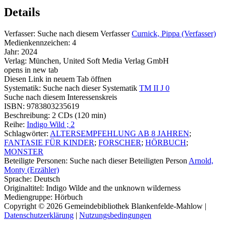
Details
Verfasser:
Suche nach diesem Verfasser
Curnick, Pippa (Verfasser)
Medienkennzeichen:
4
Jahr:
2024
Verlag:
München, United Soft Media Verlag GmbH
opens in new tab
Diesen Link in neuem Tab öffnen
Systematik:
Suche nach dieser Systematik
TM II J 0
Suche nach diesem Interessenskreis
ISBN:
9783803235619
Beschreibung:
2 CDs (120 min)
Reihe:
Indigo Wild ; 2
Schlagwörter:
ALTERSEMPFEHLUNG AB 8 JAHREN
;
FANTASIE FÜR KINDER
;
FORSCHER
;
HÖRBUCH
;
MONSTER
Beteiligte Personen:
Suche nach dieser Beteiligten Person
Arnold,
Monty (Erzähler)
Sprache:
Deutsch
Originaltitel:
Indigo Wilde and the unknown wilderness
Mediengruppe:
Hörbuch
Copyright © 2026 Gemeindebibliothek Blankenfelde-Mahlow
|
Datenschutzerklärung
|
Nutzungsbedingungen