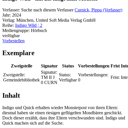
Verfasser:
Suche nach diesem Verfasser
Curnick, Pippa (Verfasser)
Jahr:
2024
Verlag:
München, United Soft Media Verlag GmbH
Reihe:
Indigo Wild ; 2
Mediengruppe:
Hörbuch
verfügbar
Vorbestellen
Exemplare
Zweigstelle
Signatur
Status
Vorbestellungen
Frist
Int
Signatur:
Zweigstelle:
Status:
Vorbestellungen:
TM II J
Frist:
Inte
Gemeindebibliothek
Verfügbar
0
0 CURN
Inhalt
Indigo und Quick erhalten wieder Monsterpost von ihren Eltern:
diesmal haben sie einen riesigen geflügelten Mondbären geschickt.
Doch dieser erzählt, dass ihre Eltern verschwunden sind. Indigo und
Quick machen sich auf die Suche.