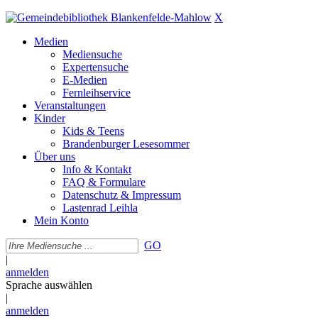
X
Medien
Mediensuche
Expertensuche
E-Medien
Fernleihservice
Veranstaltungen
Kinder
Kids & Teens
Brandenburger Lesesommer
Über uns
Info & Kontakt
FAQ & Formulare
Datenschutz & Impressum
Lastenrad Leihla
Mein Konto
GO
|
anmelden
Sprache auswählen
|
anmelden