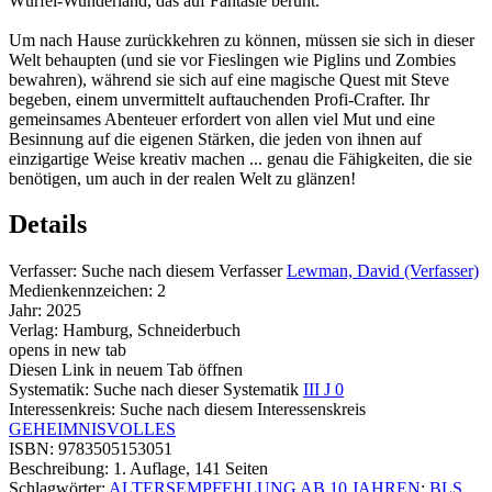
Würfel-Wunderland, das auf Fantasie beruht.
Um nach Hause zurückkehren zu können, müssen sie sich in dieser
Welt behaupten (und sie vor Fieslingen wie Piglins und Zombies
bewahren), während sie sich auf eine magische Quest mit Steve
begeben, einem unvermittelt auftauchenden Profi-Crafter. Ihr
gemeinsames Abenteuer erfordert von allen viel Mut und eine
Besinnung auf die eigenen Stärken, die jeden von ihnen auf
einzigartige Weise kreativ machen ... genau die Fähigkeiten, die sie
benötigen, um auch in der realen Welt zu glänzen!
Details
Verfasser:
Suche nach diesem Verfasser
Lewman, David (Verfasser)
Medienkennzeichen:
2
Jahr:
2025
Verlag:
Hamburg, Schneiderbuch
opens in new tab
Diesen Link in neuem Tab öffnen
Systematik:
Suche nach dieser Systematik
III J 0
Interessenkreis:
Suche nach diesem Interessenskreis
GEHEIMNISVOLLES
ISBN:
9783505153051
Beschreibung:
1. Auflage, 141 Seiten
Schlagwörter:
ALTERSEMPFEHLUNG AB 10 JAHREN
;
BLS