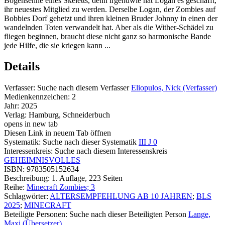
Bogensehne eines Skeletts, denn irgendwie hat Logan es geschafft,
ihr neuestes Mitglied zu werden. Derselbe Logan, der Zombies auf
Bobbies Dorf gehetzt und ihren kleinen Bruder Johnny in einen der
wandelnden Toten verwandelt hat. Aber als die Wither-Schädel zu
fliegen beginnen, braucht diese nicht ganz so harmonische Bande
jede Hilfe, die sie kriegen kann ...
Details
Verfasser:
Suche nach diesem Verfasser
Eliopulos, Nick (Verfasser)
Medienkennzeichen:
2
Jahr:
2025
Verlag:
Hamburg, Schneiderbuch
opens in new tab
Diesen Link in neuem Tab öffnen
Systematik:
Suche nach dieser Systematik
III J 0
Interessenkreis:
Suche nach diesem Interessenskreis
GEHEIMNISVOLLES
ISBN:
9783505152634
Beschreibung:
1. Auflage, 223 Seiten
Reihe:
Minecraft Zombies; 3
Schlagwörter:
ALTERSEMPFEHLUNG AB 10 JAHREN
;
BLS
2025
;
MINECRAFT
Beteiligte Personen:
Suche nach dieser Beteiligten Person
Lange,
Maxi (Übersetzer)