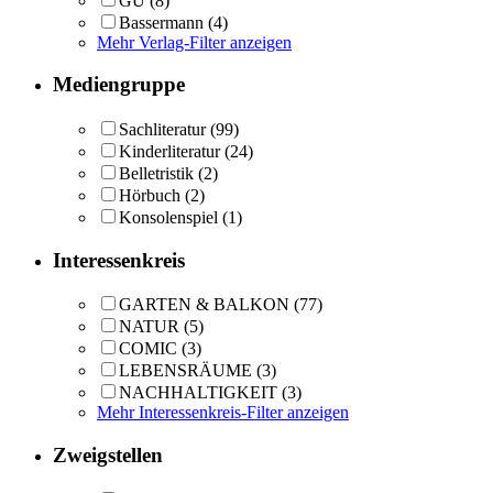
GU
(8)
Bassermann
(4)
Mehr Verlag-Filter anzeigen
Mediengruppe
Sachliteratur
(99)
Kinderliteratur
(24)
Belletristik
(2)
Hörbuch
(2)
Konsolenspiel
(1)
Interessenkreis
GARTEN & BALKON
(77)
NATUR
(5)
COMIC
(3)
LEBENSRÄUME
(3)
NACHHALTIGKEIT
(3)
Mehr Interessenkreis-Filter anzeigen
Zweigstellen