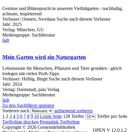
Gemüse und Blütenpracht in unserem Vielfaltgarten - nachhaltig,
achtsam, inspirierend
Verfasser:
Osmers, Swetlana
Suche nach diesem Verfasser
Jahr:
2025
Verlag:
München, GU
Mediengruppe:
Sachliteratur
lädt
Mein Garten wird ein Naturgarten
Lebensraum für Menschen, Pflanzen und Tiere gestalten : gleich
loslegen mit vielen Profi-Tipps
Verfasser:
Helbig, Birgit
Suche nach diesem Verfasser
Jahr:
2024
Verlag:
Darmstadt, pala Verlag
Mediengruppe:
Sachliteratur
lädt
Zu den Suchfiltern springen
Sortieren nach
aufsteigend sortieren
1
2
3
4
5
6
7
8
9
10
Letzte Seite
128 Treffer
Treffer pro Seite
Trefferliste drucken
Permalink Trefferliste
Copyright © 2026 Gemeindebibliothek
OPEN V 12.0.1.2