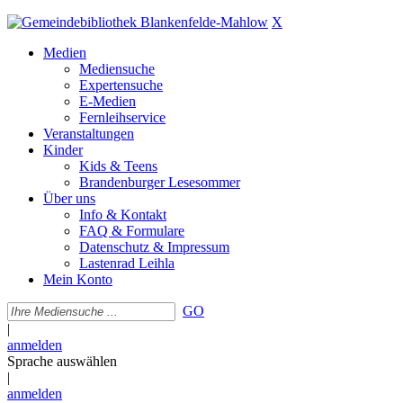
X
Medien
Mediensuche
Expertensuche
E-Medien
Fernleihservice
Veranstaltungen
Kinder
Kids & Teens
Brandenburger Lesesommer
Über uns
Info & Kontakt
FAQ & Formulare
Datenschutz & Impressum
Lastenrad Leihla
Mein Konto
GO
|
anmelden
Sprache auswählen
|
anmelden