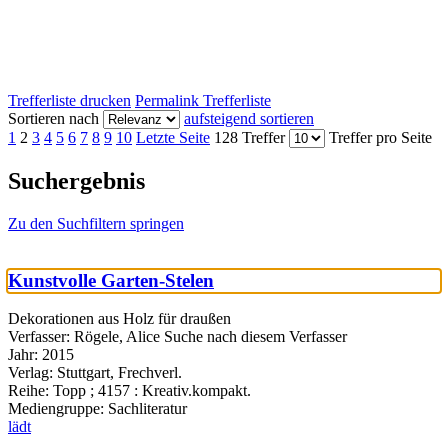
Trefferliste drucken
Permalink Trefferliste
Sortieren nach
aufsteigend sortieren
1
2
3
4
5
6
7
8
9
10
Letzte Seite
128 Treffer
Treffer pro Seite
Suchergebnis
Zu den Suchfiltern springen
Kunstvolle Garten-Stelen
Dekorationen aus Holz für draußen
Verfasser:
Rögele, Alice
Suche nach diesem Verfasser
Jahr:
2015
Verlag:
Stuttgart, Frechverl.
Reihe:
Topp ; 4157 : Kreativ.kompakt.
Mediengruppe:
Sachliteratur
lädt