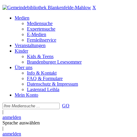
X
Medien
Mediensuche
Expertensuche
E-Medien
Fernleihservice
Veranstaltungen
Kinder
Kids & Teens
Brandenburger Lesesommer
Über uns
Info & Kontakt
FAQ & Formulare
Datenschutz & Impressum
Lastenrad Leihla
Mein Konto
GO
|
anmelden
Sprache auswählen
|
anmelden