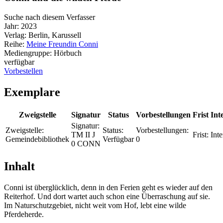
Suche nach diesem Verfasser
Jahr:
2023
Verlag:
Berlin, Karussell
Reihe:
Meine Freundin Conni
Mediengruppe:
Hörbuch
verfügbar
Vorbestellen
Exemplare
Zweigstelle
Signatur
Status
Vorbestellungen
Frist
Int
Signatur:
Zweigstelle:
Status:
Vorbestellungen:
TM II J
Frist:
Inte
Gemeindebibliothek
Verfügbar
0
0 CONN
Inhalt
Conni ist überglücklich, denn in den Ferien geht es wieder auf den
Reiterhof. Und dort wartet auch schon eine Überraschung auf sie.
Im Naturschutzgebiet, nicht weit vom Hof, lebt eine wilde
Pferdeherde.