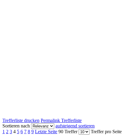
Trefferliste drucken
Permalink Trefferliste
Sortieren nach
aufsteigend sortieren
1
2
3
4
5
6
7
8
9
Letzte Seite
90 Treffer
Treffer pro Seite