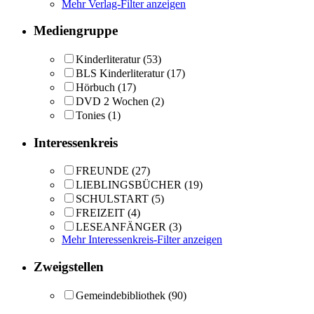
Mehr Verlag-Filter anzeigen
Mediengruppe
Kinderliteratur
(53)
BLS Kinderliteratur
(17)
Hörbuch
(17)
DVD 2 Wochen
(2)
Tonies
(1)
Interessenkreis
FREUNDE
(27)
LIEBLINGSBÜCHER
(19)
SCHULSTART
(5)
FREIZEIT
(4)
LESEANFÄNGER
(3)
Mehr Interessenkreis-Filter anzeigen
Zweigstellen
Gemeindebibliothek
(90)