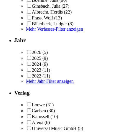
Boehme, Julia
(90)
Ginsbach, Julia
(27)
Albrecht, Herdis
(22)
Frass, Wolf
(13)
Billerbeck, Ludger
(8)
Mehr Verfasser-Filter anzeigen
Jahr
2026
(5)
2025
(9)
2024
(9)
2023
(11)
2022
(11)
Mehr Jahr-Filter anzeigen
Verlag
Loewe
(31)
Carlsen
(30)
Karussell
(10)
Arena
(6)
Universal Music GmbH
(5)