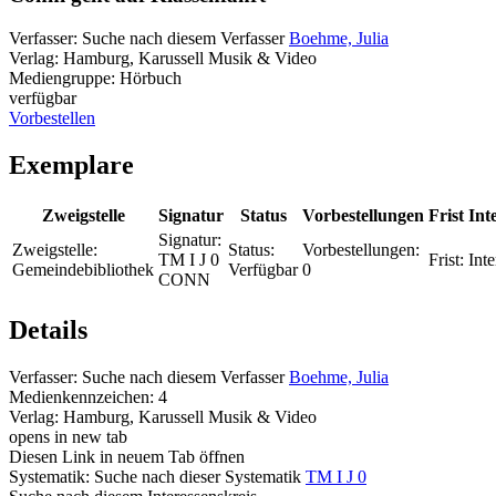
Verfasser:
Suche nach diesem Verfasser
Boehme, Julia
Verlag:
Hamburg, Karussell Musik & Video
Mediengruppe:
Hörbuch
verfügbar
Vorbestellen
Exemplare
Zweigstelle
Signatur
Status
Vorbestellungen
Frist
Int
Signatur:
Zweigstelle:
Status:
Vorbestellungen:
TM I J 0
Frist:
Inte
Gemeindebibliothek
Verfügbar
0
CONN
Details
Verfasser:
Suche nach diesem Verfasser
Boehme, Julia
Medienkennzeichen:
4
Verlag:
Hamburg, Karussell Musik & Video
opens in new tab
Diesen Link in neuem Tab öffnen
Systematik:
Suche nach dieser Systematik
TM I J 0