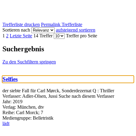
Trefferliste drucken
Permalink Trefferliste
Sortieren nach
aufsteigend sortieren
1
2
Letzte Seite
14 Treffer
Treffer pro Seite
Suchergebnis
Zu den Suchfiltern springen
Selfies
der siebte Fall für Carl Mørck, Sonderdezernat Q : Thriller
Verfasser:
Adler-Olsen, Jussi
Suche nach diesem Verfasser
Jahr:
2019
Verlag:
München, dtv
Reihe:
Carl Morck; 7
Mediengruppe:
Belletristik
lädt