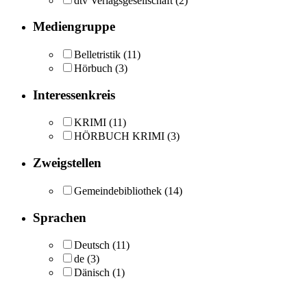
dtv Verlagsgesellschaft
(2)
Mediengruppe
Belletristik
(11)
Hörbuch
(3)
Interessenkreis
KRIMI
(11)
HÖRBUCH KRIMI
(3)
Zweigstellen
Gemeindebibliothek
(14)
Sprachen
Deutsch
(11)
de
(3)
Dänisch
(1)