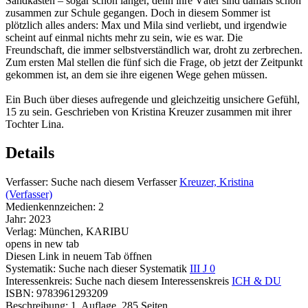
Sandkasten – sogar schon länger, denn ihre Väter sind damals schon
zusammen zur Schule gegangen. Doch in diesem Sommer ist
plötzlich alles anders: Max und Mila sind verliebt, und irgendwie
scheint auf einmal nichts mehr zu sein, wie es war. Die
Freundschaft, die immer selbstverständlich war, droht zu zerbrechen.
Zum ersten Mal stellen die fünf sich die Frage, ob jetzt der Zeitpunkt
gekommen ist, an dem sie ihre eigenen Wege gehen müssen.
Ein Buch über dieses aufregende und gleichzeitig unsichere Gefühl,
15 zu sein. Geschrieben von Kristina Kreuzer zusammen mit ihrer
Tochter Lina.
Details
Verfasser:
Suche nach diesem Verfasser
Kreuzer, Kristina
(Verfasser)
Medienkennzeichen:
2
Jahr:
2023
Verlag:
München, KARIBU
opens in new tab
Diesen Link in neuem Tab öffnen
Systematik:
Suche nach dieser Systematik
III J 0
Interessenkreis:
Suche nach diesem Interessenskreis
ICH & DU
ISBN:
9783961293209
Beschreibung:
1. Auflage, 285 Seiten