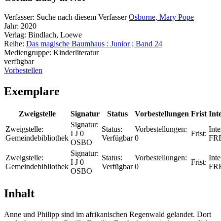
Verfasser:
Suche nach diesem Verfasser
Osborne, Mary Pope
Jahr:
2020
Verlag:
Bindlach, Loewe
Reihe:
Das magische Baumhaus : Junior ; Band 24
Mediengruppe:
Kinderliteratur
verfügbar
Vorbestellen
Exemplare
Zweigstelle
Signatur
Status
Vorbestellungen
Frist
Int
Signatur:
Zweigstelle:
Status:
Vorbestellungen:
Inte
I J 0
Frist:
Gemeindebibliothek
Verfügbar
0
FR
OSBO
Signatur:
Zweigstelle:
Status:
Vorbestellungen:
Inte
I J 0
Frist:
Gemeindebibliothek
Verfügbar
0
FR
OSBO
Inhalt
Anne und Philipp sind im afrikanischen Regenwald gelandet. Dort