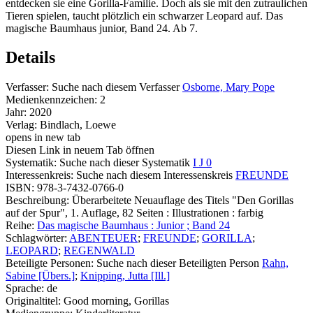
entdecken sie eine Gorilla-Familie. Doch als sie mit den zutraulichen
Tieren spielen, taucht plötzlich ein schwarzer Leopard auf. Das
magische Baumhaus junior, Band 24. Ab 7.
Details
Verfasser:
Suche nach diesem Verfasser
Osborne, Mary Pope
Medienkennzeichen:
2
Jahr:
2020
Verlag:
Bindlach, Loewe
opens in new tab
Diesen Link in neuem Tab öffnen
Systematik:
Suche nach dieser Systematik
I J 0
Interessenkreis:
Suche nach diesem Interessenskreis
FREUNDE
ISBN:
978-3-7432-0766-0
Beschreibung:
Überarbeitete Neuauflage des Titels "Den Gorillas
auf der Spur", 1. Auflage, 82 Seiten : Illustrationen : farbig
Reihe:
Das magische Baumhaus : Junior ; Band 24
Schlagwörter:
ABENTEUER
;
FREUNDE
;
GORILLA
;
LEOPARD
;
REGENWALD
Beteiligte Personen:
Suche nach dieser Beteiligten Person
Rahn,
Sabine [Übers.]
;
Knipping, Jutta [Ill.]
Sprache:
de
Originaltitel:
Good morning, Gorillas