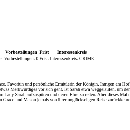
Vorbestellungen
Frist
Interessenkreis
er
Vorbestellungen:
0
Frist:
Interessenkreis:
CRIME
e, Favoritin und persönliche Ermittlerin der Königin, Intrigen am Ho
etwas Merkwürdiges vor sich geht. Ist Sarah etwa weggelaufen, um den
 Lady Sarah aufzuspüren und deren Ehre zu retten. Aber dieses Mal nim
en Grace und Masou jemals von ihrer unglückseligen Reise zurückkehr