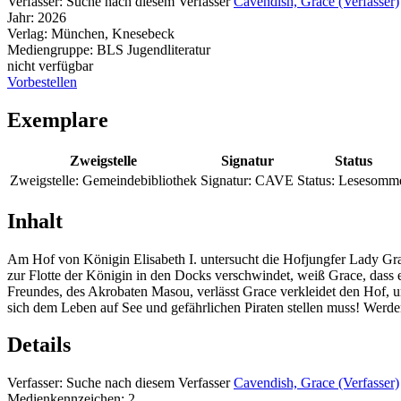
Verfasser:
Suche nach diesem Verfasser
Cavendish, Grace (Verfasser)
Jahr:
2026
Verlag:
München, Knesebeck
Mediengruppe:
BLS Jugendliteratur
nicht verfügbar
Vorbestellen
Exemplare
Zweigstelle
Signatur
Status
Zweigstelle:
Gemeindebibliothek
Signatur:
CAVE
Status:
Lesesomm
Inhalt
Am Hof von Königin Elisabeth I. untersucht die Hofjungfer Lady Grac
zur Flotte der Königin in den Docks verschwindet, weiß Grace, dass 
Freundes, des Akrobaten Masou, verlässt Grace verkleidet den Hof, um
sich dem Leben auf See und gefährlichen Piraten stellen muss! Werd
Details
Verfasser:
Suche nach diesem Verfasser
Cavendish, Grace (Verfasser)
Medienkennzeichen:
2