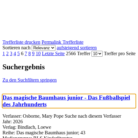
Trefferliste drucken
Permalink Trefferliste
Sortieren nach
aufsteigend sortieren
1
2
3
4
5
6
7
8
9
10
Letzte Seite
2566 Treffer
Treffer pro Seite
Suchergebnis
Zu den Suchfiltern springen
Das magische Baumhaus junior - Das Fußballspiel
des Jahrhunderts
Verfasser:
Osborne, Mary Pope
Suche nach diesem Verfasser
Jahr:
2026
Verlag:
Bindlach, Loewe
Reihe:
Das magische Baumhaus junior; 43