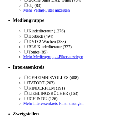
Boxine Sales DAB GmbH
(84)
cbj
(83)
Mehr Verlag-Filter anzeigen
Mediengruppe
Kinderliteratur
(1276)
Hörbuch
(494)
DVD 2 Wochen
(383)
BLS Kinderliteratur
(327)
Tonies
(85)
Mehr Mediengruppe-Filter anzeigen
Interessenkreis
GEHEIMNISVOLLES
(408)
TATORT
(203)
KINDERFILM
(191)
LIEBLINGSBÜCHER
(163)
ICH & DU
(126)
Mehr Interessenkreis-Filter anzeigen
Zweigstellen