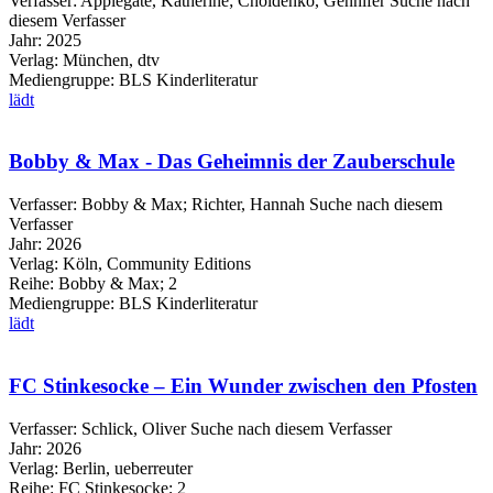
Verfasser:
Applegate, Katherine
;
Choldenko, Gennifer
Suche nach
diesem Verfasser
Jahr:
2025
Verlag:
München, dtv
Mediengruppe:
BLS Kinderliteratur
lädt
Bobby & Max - Das Geheimnis der Zauberschule
Verfasser:
Bobby & Max
;
Richter, Hannah
Suche nach diesem
Verfasser
Jahr:
2026
Verlag:
Köln, Community Editions
Reihe:
Bobby & Max; 2
Mediengruppe:
BLS Kinderliteratur
lädt
FC Stinkesocke – Ein Wunder zwischen den Pfosten
Verfasser:
Schlick, Oliver
Suche nach diesem Verfasser
Jahr:
2026
Verlag:
Berlin, ueberreuter
Reihe:
FC Stinkesocke; 2