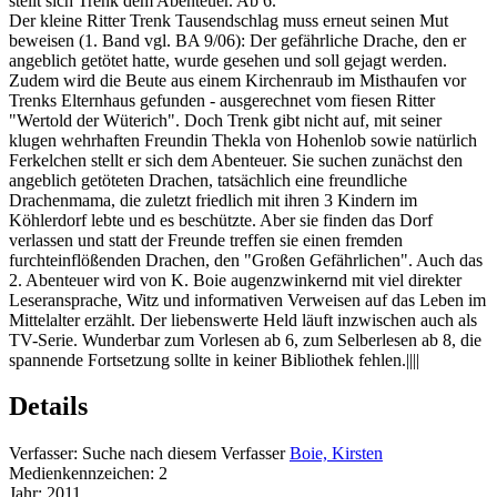
stellt sich Trenk dem Abenteuer. Ab 6.
Der kleine Ritter Trenk Tausendschlag muss erneut seinen Mut
beweisen (1. Band vgl. BA 9/06): Der gefährliche Drache, den er
angeblich getötet hatte, wurde gesehen und soll gejagt werden.
Zudem wird die Beute aus einem Kirchenraub im Misthaufen vor
Trenks Elternhaus gefunden - ausgerechnet vom fiesen Ritter
"Wertold der Wüterich". Doch Trenk gibt nicht auf, mit seiner
klugen wehrhaften Freundin Thekla von Hohenlob sowie natürlich
Ferkelchen stellt er sich dem Abenteuer. Sie suchen zunächst den
angeblich getöteten Drachen, tatsächlich eine freundliche
Drachenmama, die zuletzt friedlich mit ihren 3 Kindern im
Köhlerdorf lebte und es beschützte. Aber sie finden das Dorf
verlassen und statt der Freunde treffen sie einen fremden
furchteinflößenden Drachen, den "Großen Gefährlichen". Auch das
2. Abenteuer wird von K. Boie augenzwinkernd mit viel direkter
Leseransprache, Witz und informativen Verweisen auf das Leben im
Mittelalter erzählt. Der liebenswerte Held läuft inzwischen auch als
TV-Serie. Wunderbar zum Vorlesen ab 6, zum Selberlesen ab 8, die
spannende Fortsetzung sollte in keiner Bibliothek fehlen.||||
Details
Verfasser:
Suche nach diesem Verfasser
Boie, Kirsten
Medienkennzeichen:
2
Jahr:
2011