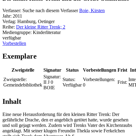
Verfasser:
Suche nach diesem Verfasser
Boie, Kirsten
Jahr:
2011
Verlag:
Hamburg, Oetinger
Reihe:
Der kleine Ritter Trenk; 2
Mediengruppe:
Kinderliteratur
verfügbar
Vorbestellen
Exemplare
Zweigstelle
Signatur
Status
Vorbestellungen
Frist
Int
Signatur:
Zweigstelle:
Status:
Vorbestellungen:
Inte
II J 0
Frist:
Gemeindebibliothek
Verfügbar
0
MI
BOIE
Inhalt
Eine neue Herausforderung für den kleinen Ritter Trenk: Der
gefährliche Drache, den er angeblich getötet hatte, wurde gesehen
und soll gejagt werden. Zudem wird Trenks Vater des Kirchenraubs
angeklagt. Mit seiner klugen Freundin Thekla sowie Ferkelchen