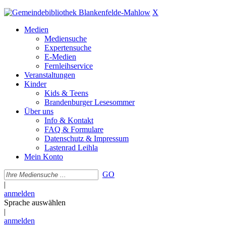
X
Medien
Mediensuche
Expertensuche
E-Medien
Fernleihservice
Veranstaltungen
Kinder
Kids & Teens
Brandenburger Lesesommer
Über uns
Info & Kontakt
FAQ & Formulare
Datenschutz & Impressum
Lastenrad Leihla
Mein Konto
GO
|
anmelden
Sprache auswählen
|
anmelden