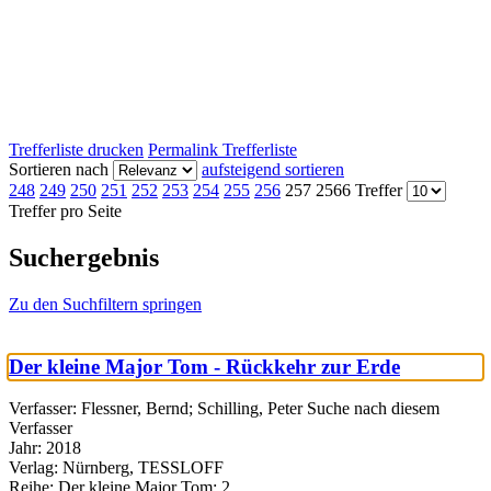
Trefferliste drucken
Permalink Trefferliste
Sortieren nach
aufsteigend sortieren
248
249
250
251
252
253
254
255
256
257
2566 Treffer
Treffer pro Seite
Suchergebnis
Zu den Suchfiltern springen
Der kleine Major Tom - Rückkehr zur Erde
Verfasser:
Flessner, Bernd
;
Schilling, Peter
Suche nach diesem
Verfasser
Jahr:
2018
Verlag:
Nürnberg, TESSLOFF
Reihe:
Der kleine Major Tom; 2