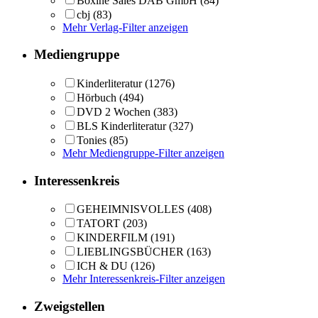
Boxine Sales DAB GmbH
(84)
cbj
(83)
Mehr Verlag-Filter anzeigen
Mediengruppe
Kinderliteratur
(1276)
Hörbuch
(494)
DVD 2 Wochen
(383)
BLS Kinderliteratur
(327)
Tonies
(85)
Mehr Mediengruppe-Filter anzeigen
Interessenkreis
GEHEIMNISVOLLES
(408)
TATORT
(203)
KINDERFILM
(191)
LIEBLINGSBÜCHER
(163)
ICH & DU
(126)
Mehr Interessenkreis-Filter anzeigen
Zweigstellen