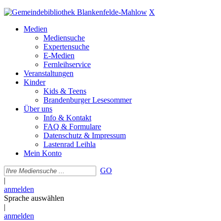
X
Medien
Mediensuche
Expertensuche
E-Medien
Fernleihservice
Veranstaltungen
Kinder
Kids & Teens
Brandenburger Lesesommer
Über uns
Info & Kontakt
FAQ & Formulare
Datenschutz & Impressum
Lastenrad Leihla
Mein Konto
GO
|
anmelden
Sprache auswählen
|
anmelden