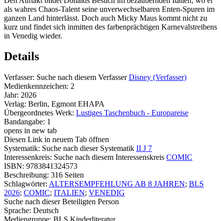
Den Auftakt bildet Donalds Besuch im bezaubernden Italien, wo er
als wahres Chaos-Talent seine unverwechselbaren Enten-Spuren im
ganzen Land hinterlässt. Doch auch Micky Maus kommt nicht zu
kurz und findet sich inmitten des farbenprächtigen Karnevalstreibens
in Venedig wieder.
Details
Verfasser:
Suche nach diesem Verfasser
Disney (Verfasser)
Medienkennzeichen:
2
Jahr:
2026
Verlag:
Berlin, Egmont EHAPA
Übergeordnetes Werk:
Lustiges Taschenbuch - Europareise
Bandangabe:
1
opens in new tab
Diesen Link in neuem Tab öffnen
Systematik:
Suche nach dieser Systematik
II J 7
Interessenkreis:
Suche nach diesem Interessenskreis
COMIC
ISBN:
9783841324573
Beschreibung:
316 Seiten
Schlagwörter:
ALTERSEMPFEHLUNG AB 8 JAHREN
;
BLS
2026
;
COMIC
;
ITALIEN
;
VENEDIG
Suche nach dieser Beteiligten Person
Sprache:
Deutsch
Mediengruppe:
BLS Kinderliteratur