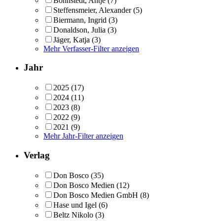
Bohnstedt, Antje
(7)
Steffensmeier, Alexander
(5)
Biermann, Ingrid
(3)
Donaldson, Julia
(3)
Jäger, Katja
(3)
Mehr Verfasser-Filter anzeigen
Jahr
2025
(17)
2024
(11)
2023
(8)
2022
(9)
2021
(9)
Mehr Jahr-Filter anzeigen
Verlag
Don Bosco
(35)
Don Bosco Medien
(12)
Don Bosco Medien GmbH
(8)
Hase und Igel
(6)
Beltz Nikolo
(3)