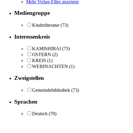
Mehr Verlag-Filter anzeigen
Mediengruppe
Kinderliteratur
(73)
Interessenkreis
KAMISHIBAI
(73)
OSTERN
(2)
KREIS
(1)
WEIHNACHTEN
(1)
Zweigstellen
Gemeindebibliothek
(73)
Sprachen
Deutsch
(70)