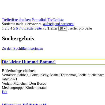
Trefferliste drucken
Permalink Trefferliste
Sortieren nach
aufsteigend sortieren
1
2
3
4
5
6
7
8
Letzte Seite
73 Treffer
Treffer pro Seite
Suchergebnis
Zu den Suchfiltern springen
Die kleine Hummel Bommel
Bilderbuchgeschichten
Verfasser:
Sabbag, Britta
;
Kelly, Maite
;
Tourlonias, Joëlle
Suche nach 
Jahr:
2021
Verlag:
München, Don Bosco
Mediengruppe:
Kinderliteratur
lädt