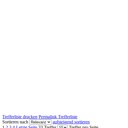
Trefferliste drucken
Permalink Trefferliste
Sortieren nach
aufsteigend sortieren
1
2
3
4
Letzte Seite
33 Treffer
Treffer pro Seite