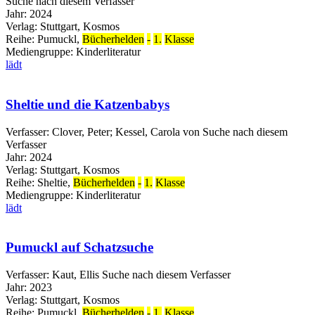
Suche nach diesem Verfasser
Jahr:
2024
Verlag:
Stuttgart, Kosmos
Reihe:
Pumuckl,
Bücherhelden
-
1.
Klasse
Mediengruppe:
Kinderliteratur
lädt
Sheltie und die Katzenbabys
Verfasser:
Clover, Peter
;
Kessel, Carola von
Suche nach diesem
Verfasser
Jahr:
2024
Verlag:
Stuttgart, Kosmos
Reihe:
Sheltie,
Bücherhelden
-
1.
Klasse
Mediengruppe:
Kinderliteratur
lädt
Pumuckl auf Schatzsuche
Verfasser:
Kaut, Ellis
Suche nach diesem Verfasser
Jahr:
2023
Verlag:
Stuttgart, Kosmos
Reihe:
Pumuckl,
Bücherhelden
-
1.
Klasse