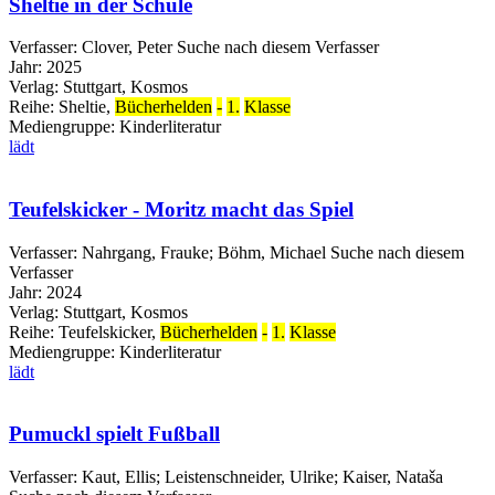
Sheltie in der Schule
Verfasser:
Clover, Peter
Suche nach diesem Verfasser
Jahr:
2025
Verlag:
Stuttgart, Kosmos
Reihe:
Sheltie,
Bücherhelden
-
1.
Klasse
Mediengruppe:
Kinderliteratur
lädt
Teufelskicker - Moritz macht das Spiel
Verfasser:
Nahrgang, Frauke
;
Böhm, Michael
Suche nach diesem
Verfasser
Jahr:
2024
Verlag:
Stuttgart, Kosmos
Reihe:
Teufelskicker,
Bücherhelden
-
1.
Klasse
Mediengruppe:
Kinderliteratur
lädt
Pumuckl spielt Fußball
Verfasser:
Kaut, Ellis
;
Leistenschneider, Ulrike
;
Kaiser, Nataša