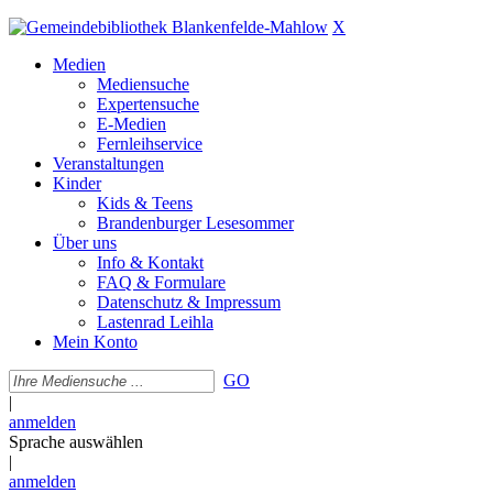
X
Medien
Mediensuche
Expertensuche
E-Medien
Fernleihservice
Veranstaltungen
Kinder
Kids & Teens
Brandenburger Lesesommer
Über uns
Info & Kontakt
FAQ & Formulare
Datenschutz & Impressum
Lastenrad Leihla
Mein Konto
GO
|
anmelden
Sprache auswählen
|
anmelden