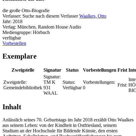
die große Otto-Biografie
Verfasser:
Suche nach diesem Verfasser
Waalkes, Otto
Jahr:
2018
Verlag:
München, Random House Audio
Mediengruppe:
Hörbuch
verfügbar
Vorbestellen
Exemplare
Zweigstelle
Signatur
Status
Vorbestellungen
Frist
Int
Signatur:
Inte
Zweigstelle:
TM K
Status:
Vorbestellungen:
Frist:
HÖ
Gemeindebibliothek
931
Verfügbar
0
BI
WAAL
Inhalt
Anlässlich seines 70. Geburtstags im Jahr 2018 erzählt Otto Waalkes
aus seinem Leben: von der Kindheit in Ostfriesland, seinem
Studium an der Hochschule für Bildende Künste, den ersten