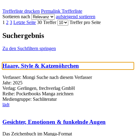
Trefferliste drucken
Permalink Trefferliste
Sortieren nach
aufsteigend sortieren
1
2
3
Letzte Seite
30 Treffer
Treffer pro Seite
Suchergebnis
Zu den Suchfiltern springen
Haare, Style & Katzenöhrchen
Verfasser:
Mongi
Suche nach diesem Verfasser
Jahr:
2025
Verlag:
Gerlingen, frechverlag GmbH
Reihe:
Pocketbooks Manga zeichnen
Mediengruppe:
Sachliteratur
lädt
Gesichter, Emotionen & funkelnde Augen
Das Zeichenbuch im Manga-Format