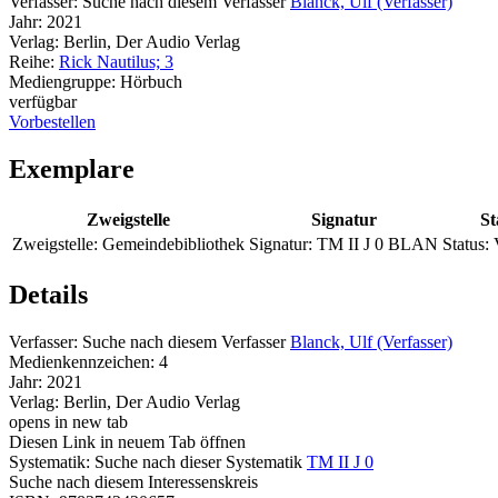
Verfasser:
Suche nach diesem Verfasser
Blanck, Ulf (Verfasser)
Jahr:
2021
Verlag:
Berlin, Der Audio Verlag
Reihe:
Rick Nautilus; 3
Mediengruppe:
Hörbuch
verfügbar
Vorbestellen
Exemplare
Zweigstelle
Signatur
St
Zweigstelle:
Gemeindebibliothek
Signatur:
TM II J 0 BLAN
Status:
Details
Verfasser:
Suche nach diesem Verfasser
Blanck, Ulf (Verfasser)
Medienkennzeichen:
4
Jahr:
2021
Verlag:
Berlin, Der Audio Verlag
opens in new tab
Diesen Link in neuem Tab öffnen
Systematik:
Suche nach dieser Systematik
TM II J 0
Suche nach diesem Interessenskreis