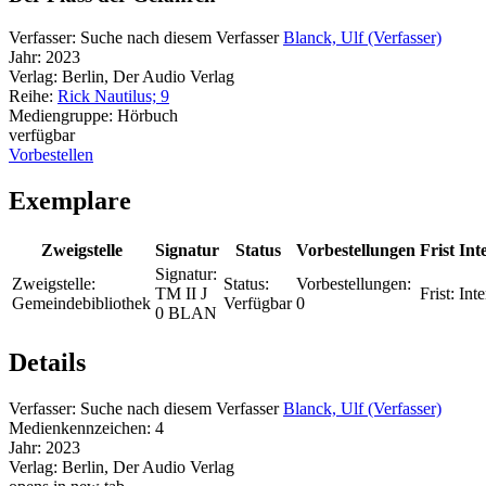
Verfasser:
Suche nach diesem Verfasser
Blanck, Ulf (Verfasser)
Jahr:
2023
Verlag:
Berlin, Der Audio Verlag
Reihe:
Rick Nautilus; 9
Mediengruppe:
Hörbuch
verfügbar
Vorbestellen
Exemplare
Zweigstelle
Signatur
Status
Vorbestellungen
Frist
Int
Signatur:
Zweigstelle:
Status:
Vorbestellungen:
TM II J
Frist:
Inte
Gemeindebibliothek
Verfügbar
0
0 BLAN
Details
Verfasser:
Suche nach diesem Verfasser
Blanck, Ulf (Verfasser)
Medienkennzeichen:
4
Jahr:
2023
Verlag:
Berlin, Der Audio Verlag