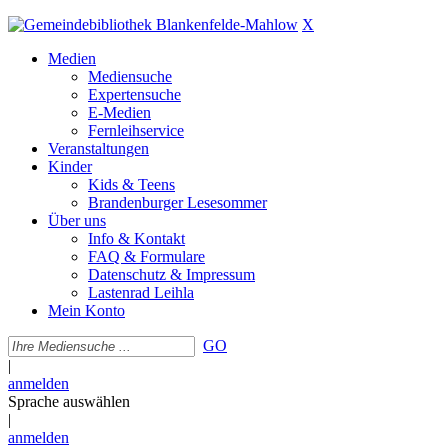
X
Medien
Mediensuche
Expertensuche
E-Medien
Fernleihservice
Veranstaltungen
Kinder
Kids & Teens
Brandenburger Lesesommer
Über uns
Info & Kontakt
FAQ & Formulare
Datenschutz & Impressum
Lastenrad Leihla
Mein Konto
GO
|
anmelden
Sprache auswählen
|
anmelden