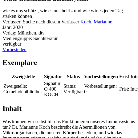
wie es uns schützt, wie es uns heilt - und wie wir es jeden Tag
stärken können
Verfasser:
Suche nach diesem Verfasser
Koch, Marianne
Jahr:
2020
Verlag:
München, dtv
Mediengruppe:
Sachliteratur
verfügbar
Vorbestellen
Exemplare
Zweigstelle
Signatur
Status
Vorbestellungen
Frist
Int
Signatur:
Zweigstelle:
Status:
Vorbestellungen:
O 400
Frist:
Inte
Gemeindebibliothek
Verfügbar
0
KOCH
Inhalt
Was können wir selbst für das Funktionieren unseres Immunsystems
tun? Dr. Marianne Koch beschreibt die Abermillionen von
Mikroorganismen, die unseren Körper besiedeln, und wie das