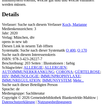
Immunsystem erkennt, welche gut sind und welche eliminiert
werden müssen.
Details
Verfasser:
Suche nach diesem Verfasser
Koch, Marianne
Medienkennzeichen:
3
Jahr:
2020
Verlag:
München, dtv
opens in new tab
Diesen Link in neuem Tab öffnen
Systematik:
Suche nach dieser Systematik
O 400
,
O 170
Suche nach diesem Interessenskreis
ISBN:
978-3-423-28227-7
Beschreibung:
203 Seiten : Illustrationen : farbig
Schlagwörter:
ALLERGIE
;
ALLERGIEN
;
AUTOIMMUNERKRANKUNG
;
CORONA
;
GÜRTELROSE
;
HIV
;
IMMUNOLOGIE
;
IMMUNPROPHYLAXE
;
IMMUNREGULATION
;
IMMUNSYSTEM
;
Mehr...
Suche nach dieser Beteiligten Person
Sprache:
de
Mediengruppe:
Sachliteratur
Copyright © 2026 Gemeindebibliothek Blankenfelde-Mahlow
|
Datenschutzerklärung
|
Nutzungsbedingungen