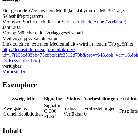
Der gesunde Weg aus dem Müdigkeitslabyrinth – Mit 30-Tage-
Selbsthilfeprogramm
Verfasser:
Suche nach diesem Verfasser
Fleck, Anne (Verfasser)
Jahr:
2023
Verlag:
München, dtv Verlagsgesellschaft
Mediengruppe:
Sachliteratur
Link zu einem externen Medieninhalt - wird in neuem Tab geöffnet
http://deposit.dnb.de/cgi-bin/dokserv?
id=17f166ed88bb473cbbcfaffe3512d73b&prov=M&dok_var=1&dok
(E-Ressource Text)
verfügbar
Vorbestellen
Exemplare
Zweigstelle
Signatur
Status
Vorbestellungen
Frist
Int
Signatur:
Zweigstelle:
Status:
Vorbestellungen:
O 300
Frist:
Inte
Gemeindebibliothek
Verfügbar
0
FLEC
Inhalt