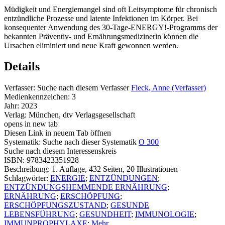
Müdigkeit und Energiemangel sind oft Leitsymptome für chronisch
entzündliche Prozesse und latente Infektionen im Körper. Bei
konsequenter Anwendung des 30-Tage-ENERGY!-Programms der
bekannten Präventiv- und Ernährungsmedizinerin können die
Ursachen eliminiert und neue Kraft gewonnen werden.
Details
Verfasser:
Suche nach diesem Verfasser
Fleck, Anne (Verfasser)
Medienkennzeichen:
3
Jahr:
2023
Verlag:
München, dtv Verlagsgesellschaft
opens in new tab
Diesen Link in neuem Tab öffnen
Systematik:
Suche nach dieser Systematik
O 300
Suche nach diesem Interessenskreis
ISBN:
9783423351928
Beschreibung:
1. Auflage, 432 Seiten, 20 Illustrationen
Schlagwörter:
ENERGIE
;
ENTZÜNDUNGEN
;
ENTZÜNDUNGSHEMMENDE ERNÄHRUNG
;
ERNÄHRUNG
;
ERSCHÖPFUNG
;
ERSCHÖPFUNGSZUSTAND
;
GESUNDE
LEBENSFÜHRUNG
;
GESUNDHEIT
;
IMMUNOLOGIE
;
IMMUNPROPHYLAXE
;
Mehr...