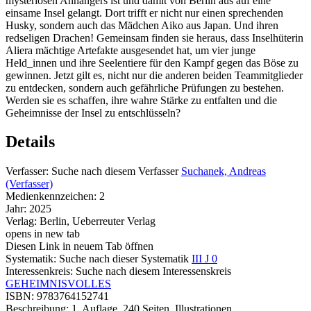
mysteriösen Anhängers ist und damit von Berlin aus auf eine
einsame Insel gelangt. Dort trifft er nicht nur einen sprechenden
Husky, sondern auch das Mädchen Aiko aus Japan. Und ihren
redseligen Drachen! Gemeinsam finden sie heraus, dass Inselhüterin
Aliera mächtige Artefakte ausgesendet hat, um vier junge
Held_innen und ihre Seelentiere für den Kampf gegen das Böse zu
gewinnen. Jetzt gilt es, nicht nur die anderen beiden Teammitglieder
zu entdecken, sondern auch gefährliche Prüfungen zu bestehen.
Werden sie es schaffen, ihre wahre Stärke zu entfalten und die
Geheimnisse der Insel zu entschlüsseln?
Details
Verfasser:
Suche nach diesem Verfasser
Suchanek, Andreas
(Verfasser)
Medienkennzeichen:
2
Jahr:
2025
Verlag:
Berlin, Ueberreuter Verlag
opens in new tab
Diesen Link in neuem Tab öffnen
Systematik:
Suche nach dieser Systematik
III J 0
Interessenkreis:
Suche nach diesem Interessenskreis
GEHEIMNISVOLLES
ISBN:
9783764152741
Beschreibung:
1. Auflage, 240 Seiten, Illustrationen