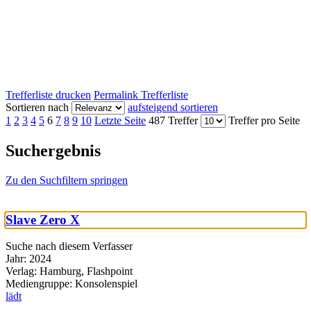
Trefferliste drucken
Permalink Trefferliste
Sortieren nach
aufsteigend sortieren
1
2
3
4
5
6
7
8
9
10
Letzte Seite
487 Treffer
Treffer pro Seite
Suchergebnis
Zu den Suchfiltern springen
Slave Zero X
Suche nach diesem Verfasser
Jahr:
2024
Verlag:
Hamburg, Flashpoint
Mediengruppe:
Konsolenspiel
lädt