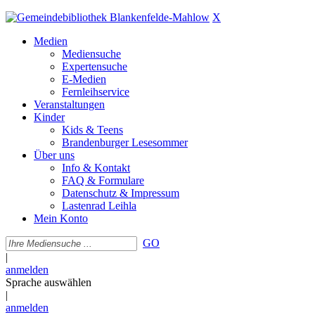
X
Medien
Mediensuche
Expertensuche
E-Medien
Fernleihservice
Veranstaltungen
Kinder
Kids & Teens
Brandenburger Lesesommer
Über uns
Info & Kontakt
FAQ & Formulare
Datenschutz & Impressum
Lastenrad Leihla
Mein Konto
GO
|
anmelden
Sprache auswählen
|
anmelden