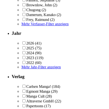
Pannen, Stephanie
(3)
Brownlow, John
(2)
Chugong
(2)
Damerum, Kanako
(2)
Frey, Raimund
(2)
Mehr Verfasser-Filter anzeigen
Jahr
2026
(41)
2025
(75)
2024
(90)
2023
(119)
2022
(60)
Mehr Jahr-Filter anzeigen
Verlag
Carlsen Manga!
(184)
Egmont Manga
(29)
Manga Cult
(28)
Altraverse GmbH
(22)
Papertoons
(17)