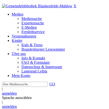
X
Medien
Mediensuche
Expertensuche
E-Medien
Fernleihservice
Veranstaltungen
Kinder
Kids & Teens
Brandenburger Lesesommer
Über uns
Info & Kontakt
FAQ & Formulare
Datenschutz & Impressum
Lastenrad Leihla
Mein Konto
GO
|
anmelden
Sprache auswählen
|
anmelden