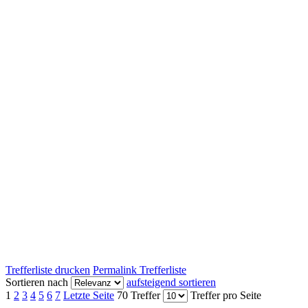
Trefferliste drucken
Permalink Trefferliste
Sortieren nach
aufsteigend sortieren
1
2
3
4
5
6
7
Letzte Seite
70 Treffer
Treffer pro Seite