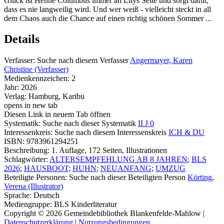
Glück ist Henne Columbus immer an Lilys Seite und sorgt dafür,
dass es nie langweilig wird. Und wer weiß - vielleicht steckt in all
dem Chaos auch die Chance auf einen richtig schönen Sommer ...
Details
Verfasser:
Suche nach diesem Verfasser
Angermayer, Karen
Christine (Verfasser)
Medienkennzeichen:
2
Jahr:
2026
Verlag:
Hamburg, Karibu
opens in new tab
Diesen Link in neuem Tab öffnen
Systematik:
Suche nach dieser Systematik
II J 0
Interessenkreis:
Suche nach diesem Interessenskreis
ICH & DU
ISBN:
9783961294251
Beschreibung:
1. Auflage, 172 Seiten, Illustrationen
Schlagwörter:
ALTERSEMPFEHLUNG AB 8 JAHREN
;
BLS
2026
;
HAUSBOOT
;
HUHN
;
NEUANFANG
;
UMZUG
Beteiligte Personen:
Suche nach dieser Beteiligten Person
Körting,
Verena (Illustrator)
Sprache:
Deutsch
Mediengruppe:
BLS Kinderliteratur
Copyright © 2026 Gemeindebibliothek Blankenfelde-Mahlow
|
Datenschutzerklärung
|
Nutzungsbedingungen